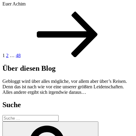
Euer Achim
Beitragsnavigation
Seite
Seite
Seite
Nächste
Seite
1
2
…
48
Über diesen Blog
Gebloggt wird über alles mögliche, vor allem aber über’s Reisen.
Denn das ist nach wie vor eine unserer größten Leidenschaften.
Alles andere ergibt sich irgendwie daraus…
Suche
Suche
nach:
Suche