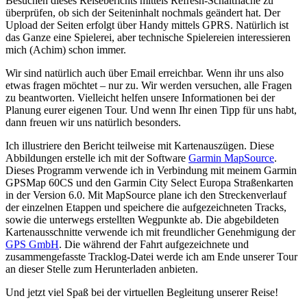
Besuchen dieses Reiseberichts mittels Refresh-Schaltfläche zu
überprüfen, ob sich der Seiteninhalt nochmals geändert hat. Der
Upload der Seiten erfolgt über Handy mittels GPRS. Natürlich ist
das Ganze eine Spielerei, aber technische Spielereien interessieren
mich (Achim) schon immer.
Wir sind natürlich auch über Email erreichbar. Wenn ihr uns also
etwas fragen möchtet – nur zu. Wir werden versuchen, alle Fragen
zu beantworten. Vielleicht helfen unsere Informationen bei der
Planung eurer eigenen Tour. Und wenn Ihr einen Tipp für uns habt,
dann freuen wir uns natürlich besonders.
Ich illustriere den Bericht teilweise mit Kartenauszügen. Diese
Abbildungen erstelle ich mit der Software
Garmin MapSource
.
Dieses Programm verwende ich in Verbindung mit meinem Garmin
GPSMap 60CS und den Garmin City Select Europa Straßenkarten
in der Version 6.0. Mit MapSource plane ich den Streckenverlauf
der einzelnen Etappen und speichere die aufgezeichneten Tracks,
sowie die unterwegs erstellten Wegpunkte ab. Die abgebildeten
Kartenausschnitte verwende ich mit freundlicher Genehmigung der
GPS GmbH
. Die während der Fahrt aufgezeichnete und
zusammengefasste Tracklog-Datei werde ich am Ende unserer Tour
an dieser Stelle zum Herunterladen anbieten.
Und jetzt viel Spaß bei der virtuellen Begleitung unserer Reise!