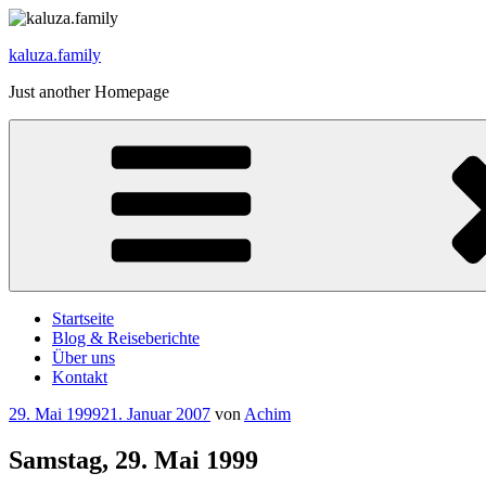
Zum
Inhalt
kaluza.family
springen
Just another Homepage
Startseite
Blog & Reiseberichte
Über uns
Kontakt
Veröffentlicht
29. Mai 1999
21. Januar 2007
von
Achim
am
Samstag, 29. Mai 1999