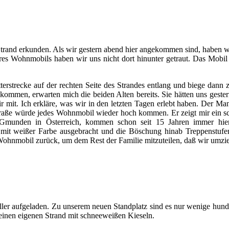
Strand erkunden. Als wir gestern abend hier angekommen sind, haben 
seres Wohnmobils haben wir uns nicht dort hinunter getraut. Das Mobil
tterstrecke auf der rechten Seite des Strandes entlang und biege dann
ommen, erwarten mich die beiden Alten bereits. Sie hätten uns gester
 mir mit. Ich erkläre, was wir in den letzten Tagen erlebt haben. Der
aße würde jedes Wohnmobil wieder hoch kommen. Er zeigt mir ein schö
Gmunden in Österreich, kommen schon seit 15 Jahren immer hie
mit weißer Farbe ausgebracht und die Böschung hinab Treppenstufen
ohnmobil zurück, um dem Rest der Familie mitzuteilen, daß wir umzi
er aufgeladen. Zu unserem neuen Standplatz sind es nur wenige hunde
 einen eigenen Strand mit schneeweißen Kieseln.