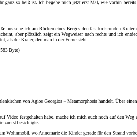
r ganz so heiß ist. Ich begebe mich jetzt erst Mal, wie vorhin berei
ße aus sehe ich am Rücken eines Berges den fast kreisrunden Krater e
scheint, aber plötzlich zeigt ein Wegweiser nach rechts und ich entd
int, als der Krater, den man in der Ferne sieht.
Höhlenkirchen von Agios Georgios – Metamorphosis handelt. Über einen 
 auf Video festgehalten habe, mache ich mich auch noch auf den Weg 
e zuerst besichtigte.
zum Wohnmobil, wo Annemarie die Kinder gerade für den Strand vorber