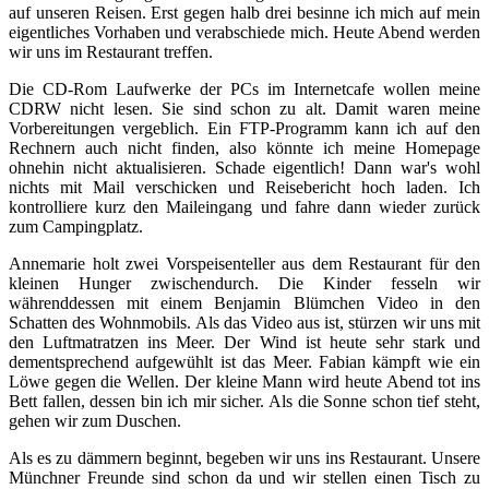
auf unseren Reisen. Erst gegen halb drei besinne ich mich auf mein
eigentliches Vorhaben und verabschiede mich. Heute Abend werden
wir uns im Restaurant treffen.
Die CD-Rom Laufwerke der PCs im Internetcafe wollen meine
CDRW nicht lesen. Sie sind schon zu alt. Damit waren meine
Vorbereitungen vergeblich. Ein FTP-Programm kann ich auf den
Rechnern auch nicht finden, also könnte ich meine Homepage
ohnehin nicht aktualisieren. Schade eigentlich! Dann war's wohl
nichts mit Mail verschicken und Reisebericht hoch laden. Ich
kontrolliere kurz den Maileingang und fahre dann wieder zurück
zum Campingplatz.
Annemarie holt zwei Vorspeisenteller aus dem Restaurant für den
kleinen Hunger zwischendurch. Die Kinder fesseln wir
währenddessen mit einem Benjamin Blümchen Video in den
Schatten des Wohnmobils. Als das Video aus ist, stürzen wir uns mit
den Luftmatratzen ins Meer. Der Wind ist heute sehr stark und
dementsprechend aufgewühlt ist das Meer. Fabian kämpft wie ein
Löwe gegen die Wellen. Der kleine Mann wird heute Abend tot ins
Bett fallen, dessen bin ich mir sicher. Als die Sonne schon tief steht,
gehen wir zum Duschen.
Als es zu dämmern beginnt, begeben wir uns ins Restaurant. Unsere
Münchner Freunde sind schon da und wir stellen einen Tisch zu