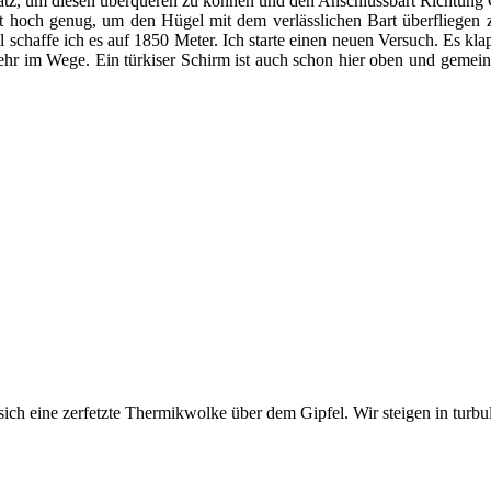
atz, um diesen überqueren zu können und den Anschlussbart Richtung G
cht hoch genug, um den Hügel mit dem verlässlichen Bart überfliegen
 schaffe ich es auf 1850 Meter. Ich starte einen neuen Versuch. Es k
 mehr im Wege. Ein türkiser Schirm ist auch schon hier oben und geme
ich eine zerfetzte Thermikwolke über dem Gipfel. Wir steigen in turbul