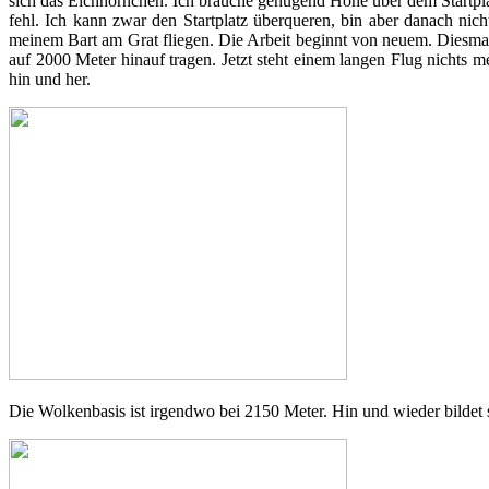
sich das Eichhörnchen. Ich brauche genügend Höhe über dem Startpl
fehl. Ich kann zwar den Startplatz überqueren, bin aber danach ni
meinem Bart am Grat fliegen. Die Arbeit beginnt von neuem. Diesmal
auf 2000 Meter hinauf tragen. Jetzt steht einem langen Flug nichts
hin und her.
Die Wolkenbasis ist irgendwo bei 2150 Meter. Hin und wieder bildet s