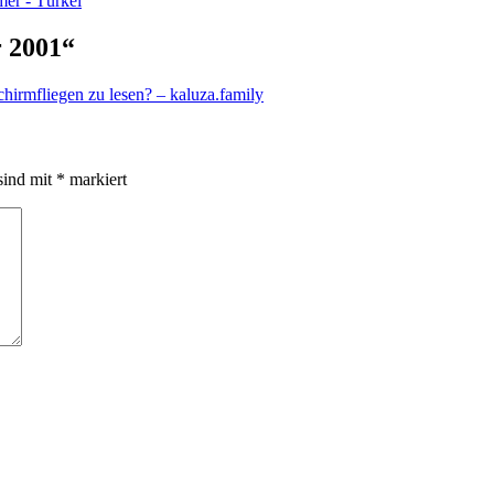
er - Türkei
r 2001“
irmfliegen zu lesen? – kaluza.family
sind mit
*
markiert