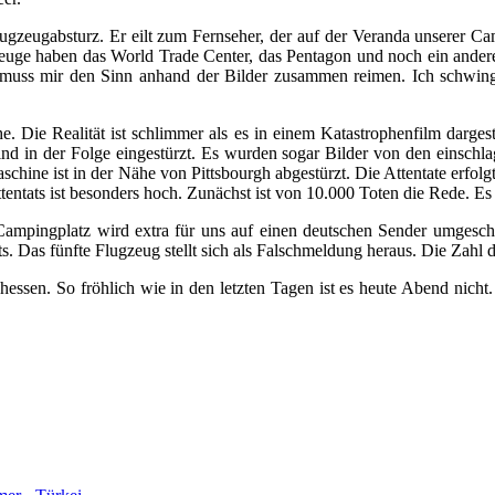
ugzeugabsturz. Er eilt zum Fernseher, der auf der Veranda unserer Camp
euge haben das World Trade Center, das Pentagon und noch ein anderes 
und muss mir den Sinn anhand der Bilder zusammen reimen. Ich schwi
ache. Die Realität ist schlimmer als es in einem Katastrophenfilm dar
nd in der Folge eingestürzt. Es wurden sogar Bilder von den einsch
hine ist in der Nähe von Pittsbourgh abgestürzt. Die Attentate erfolg
ntats ist besonders hoch. Zunächst ist von 10.000 Toten die Rede. Es i
Campingplatz wird extra für uns auf einen deutschen Sender umgescha
s. Das fünfte Flugzeug stellt sich als Falschmeldung heraus. Die Zahl d
ssen. So fröhlich wie in den letzten Tagen ist es heute Abend nich