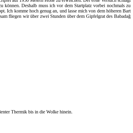
ipfel auf 1950 Metern Höhe zu erwischen. Der erste Versuch schlägt
 zu können. Deshalb muss ich vor dem Startplatz vorbei nochmals zu
lappt. Ich komme hoch genug an, und lasse mich von dem höheren Bart
insam fliegen wir über zwei Stunden über dem Gipfelgrat des Babadağ
enter Thermik bis in die Wolke hinein.