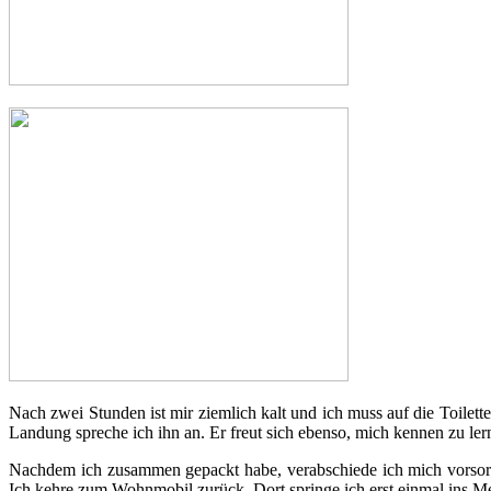
Nach zwei Stunden ist mir ziemlich kalt und ich muss auf die Toilette
Landung spreche ich ihn an. Er freut sich ebenso, mich kennen zu ler
Nachdem ich zusammen gepackt habe, verabschiede ich mich vorsorg
Ich kehre zum Wohnmobil zurück. Dort springe ich erst einmal ins Me