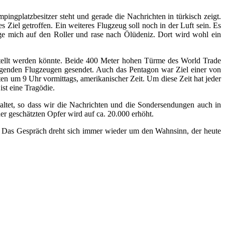
ingplatzbesitzer steht und gerade die Nachrichten in türkisch zeigt.
Ziel getroffen. Ein weiteres Flugzeug soll noch in der Luft sein. Es
nge mich auf den Roller und rase nach Ölüdeniz. Dort wird wohl ein
gestellt werden könnte. Beide 400 Meter hohen Türme des World Trade
lagenden Flugzeugen gesendet. Auch das Pentagon war Ziel einer von
ten um 9 Uhr vormittags, amerikanischer Zeit. Um diese Zeit hat jeder
st eine Tragödie.
ltet, so dass wir die Nachrichten und die Sondersendungen auch in
er geschätzten Opfer wird auf ca. 20.000 erhöht.
t. Das Gespräch dreht sich immer wieder um den Wahnsinn, der heute