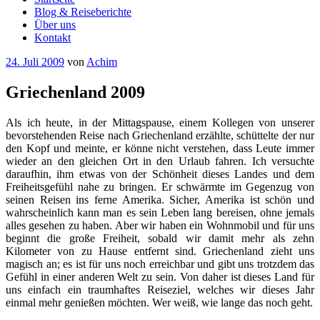
Blog & Reiseberichte
Über uns
Kontakt
Veröffentlicht
24. Juli 2009
von
Achim
am
Griechenland 2009
Als ich heute, in der Mittagspause, einem Kollegen von unserer
bevorstehenden Reise nach Griechenland erzählte, schüttelte der nur
den Kopf und meinte, er könne nicht verstehen, dass Leute immer
wieder an den gleichen Ort in den Urlaub fahren. Ich versuchte
daraufhin, ihm etwas von der Schönheit dieses Landes und dem
Freiheitsgefühl nahe zu bringen. Er schwärmte im Gegenzug von
seinen Reisen ins ferne Amerika. Sicher, Amerika ist schön und
wahrscheinlich kann man es sein Leben lang bereisen, ohne jemals
alles gesehen zu haben. Aber wir haben ein Wohnmobil und für uns
beginnt die große Freiheit, sobald wir damit mehr als zehn
Kilometer von zu Hause entfernt sind. Griechenland zieht uns
magisch an; es ist für uns noch erreichbar und gibt uns trotzdem das
Gefühl in einer anderen Welt zu sein. Von daher ist dieses Land für
uns einfach ein traumhaftes Reiseziel, welches wir dieses Jahr
einmal mehr genießen möchten. Wer weiß, wie lange das noch geht.