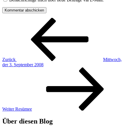
Beitragsnavigation
Vorheriger
Beitrag
Zurück
Mittwoch,
der 3. September 2008
Nächster
Beitrag
Weiter
Resümee
Über diesen Blog