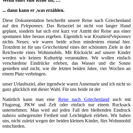
Wenn einer eine Reise tut, …
.
.. dann kann er ‚was erzählen.
Diese Dokumentation beschreibt unsere Reise nach Griechenland
auf den
Peleponnes
. Das Reiseziel ist nicht von langer Hand
geplant, sondern hat sich erst kurz vor Antritt der Reise aus einer
spontanen Idee heraus ergeben. Eigentlich war
Kroatien
Peleponnes
nichts Neues; wir waren beide schon mindestens einmal hier.
Trotzdem ist für uns
Griechenland
eines der schönsten Ziele in der
Reichweite eines Wohnmobils. Mit Rücksicht auf unsere Kinder
werden wir keinen Kulturtrip veranstalten. Wir wollen einfach
verschiedene Eindrücke erleben, das Wasser und die Sonne
genießen und nicht, wie die letzten beiden Jahre, vier Wochen an
einem Platz verbringen.
unser Urlaubsziel, aber irgendwie waren Annemarie und ich nicht so
ganz glücklich mit dieser Wahl. Für uns beide ist der
Natürlich kann man eine
Reise nach Griechenland
auch mit
Flugzeug, PKW und Zelt oder einfach nur einem Rucksack
unternehmen. Man wird auf jeden Fall den bleibenden Eindruck
nahezu unbegrenzter Freiheit und Leichtigkeit erleben. Wir haben
uns, nicht zuletzt wegen der beiden kleinen Kinder, fürs Wohnmobil
entschieden.