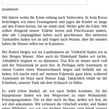
zusammen
Wir fahren weiter die Küste entlang nach Südwesten. In Isola Rossa
besichtigen wir einen Festungsturm und jagen die Kinder so lange
auf den Felsen herum, bis sie müde sind. Weiter geht die Fahrt. Wir
sollten dringend unsere Toilette leeren und Frischwasser tanken,
aber alle Campingplätze haben noch geschlossen. Bei mehreren
Tankstellen halten wir an und fragen nach Wasser, aber die meisten
haben ihr Wasser selbst nur in Kanistern.
Bei Badesi biegen wir ins Landesinnere ab. Vielleicht finden wir in
den Bergen Wasser. Aber auch im Hinterland finden wir nichts.
Allmählich beginnt es zu dämmern. Das Klo ist immer noch voll
und der Wassertank ist auch leer. In Perfugas sieht Annemarie in
einem Garten einen Wasserschlauch liegen und befiehlt mir zu
halten. Ich mache mich auf meinem Fahrersitz ganz klein, während
Annemarie im Haus nach Wasser fragt. Tatsächlich erhält sie die
Erlaubnis, unseren Tank mit dem Schlauch zu füllen.
Es wird schon dunkel, als wir nach Sedini kommen. An der
Hauptstrasse finden wir den Wegweiser zu einer Wohnmobil-
Entsorgungsstation. Die ist aber noch im Bau, stellen wir fest, als
wir dort ankommen. Wir verlassen die Ortschaft wieder, und finden
einen Müllplatz, wo wir uns leichten Herzens vom Inhalt unserer