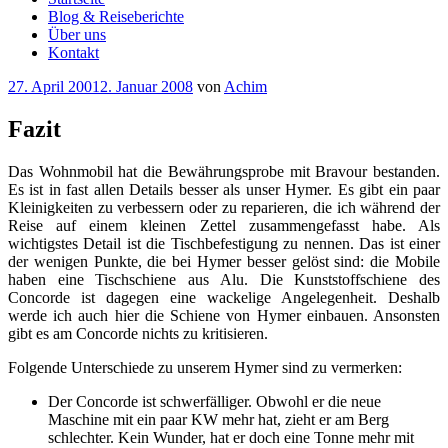
Blog & Reiseberichte
Über uns
Kontakt
Veröffentlicht
27. April 2001
2. Januar 2008
von
Achim
am
Fazit
Das Wohnmobil hat die Bewährungsprobe mit Bravour bestanden.
Es ist in fast allen Details besser als unser Hymer. Es gibt ein paar
Kleinigkeiten zu verbessern oder zu reparieren, die ich während der
Reise auf einem kleinen Zettel zusammengefasst habe. Als
wichtigstes Detail ist die Tischbefestigung zu nennen. Das ist einer
der wenigen Punkte, die bei Hymer besser gelöst sind: die Mobile
haben eine Tischschiene aus Alu. Die Kunststoffschiene des
Concorde ist dagegen eine wackelige Angelegenheit. Deshalb
werde ich auch hier die Schiene von Hymer einbauen. Ansonsten
gibt es am Concorde nichts zu kritisieren.
Folgende Unterschiede zu unserem Hymer sind zu vermerken:
Der Concorde ist schwerfälliger. Obwohl er die neue
Maschine mit ein paar KW mehr hat, zieht er am Berg
schlechter. Kein Wunder, hat er doch eine Tonne mehr mit