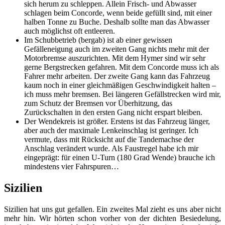
sich herum zu schleppen. Allein Frisch- und Abwasser
schlagen beim Concorde, wenn beide gefüllt sind, mit einer
halben Tonne zu Buche. Deshalb sollte man das Abwasser
auch möglichst oft entleeren.
Im Schubbetrieb (bergab) ist ab einer gewissen
Gefälleneigung auch im zweiten Gang nichts mehr mit der
Motorbremse auszurichten. Mit dem Hymer sind wir sehr
gerne Bergstrecken gefahren. Mit dem Concorde muss ich als
Fahrer mehr arbeiten. Der zweite Gang kann das Fahrzeug
kaum noch in einer gleichmäßigen Geschwindigkeit halten –
ich muss mehr bremsen. Bei längeren Gefällstrecken wird mir,
zum Schutz der Bremsen vor Überhitzung, das
Zurückschalten in den ersten Gang nicht erspart bleiben.
Der Wendekreis ist größer. Erstens ist das Fahrzeug länger,
aber auch der maximale Lenkeinschlag ist geringer. Ich
vermute, dass mit Rücksicht auf die Tandemachse der
Anschlag verändert wurde. Als Faustregel habe ich mir
eingeprägt: für einen U-Turn (180 Grad Wende) brauche ich
mindestens vier Fahrspuren…
Sizilien
Sizilien hat uns gut gefallen. Ein zweites Mal zieht es uns aber nicht
mehr hin. Wir hörten schon vorher von der dichten Besiedelung,