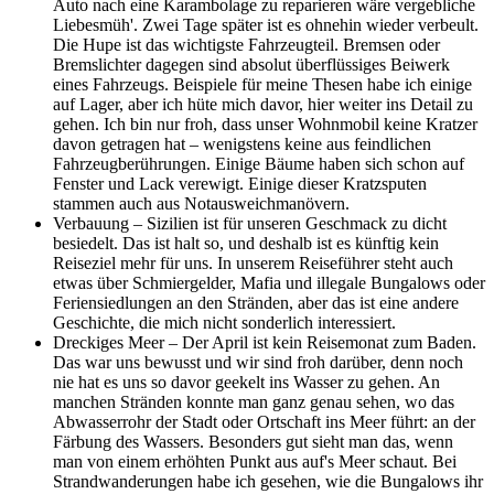
Auto nach eine Karambolage zu reparieren wäre vergebliche
Liebesmüh'. Zwei Tage später ist es ohnehin wieder verbeult.
Die Hupe ist das wichtigste Fahrzeugteil. Bremsen oder
Bremslichter dagegen sind absolut überflüssiges Beiwerk
eines Fahrzeugs. Beispiele für meine Thesen habe ich einige
auf Lager, aber ich hüte mich davor, hier weiter ins Detail zu
gehen. Ich bin nur froh, dass unser Wohnmobil keine Kratzer
davon getragen hat – wenigstens keine aus feindlichen
Fahrzeugberührungen. Einige Bäume haben sich schon auf
Fenster und Lack verewigt. Einige dieser Kratzsputen
stammen auch aus Notausweichmanövern.
Verbauung – Sizilien ist für unseren Geschmack zu dicht
besiedelt. Das ist halt so, und deshalb ist es künftig kein
Reiseziel mehr für uns. In unserem Reiseführer steht auch
etwas über Schmiergelder, Mafia und illegale Bungalows oder
Feriensiedlungen an den Stränden, aber das ist eine andere
Geschichte, die mich nicht sonderlich interessiert.
Dreckiges Meer – Der April ist kein Reisemonat zum Baden.
Das war uns bewusst und wir sind froh darüber, denn noch
nie hat es uns so davor geekelt ins Wasser zu gehen. An
manchen Stränden konnte man ganz genau sehen, wo das
Abwasserrohr der Stadt oder Ortschaft ins Meer führt: an der
Färbung des Wassers. Besonders gut sieht man das, wenn
man von einem erhöhten Punkt aus auf's Meer schaut. Bei
Strandwanderungen habe ich gesehen, wie die Bungalows ihr