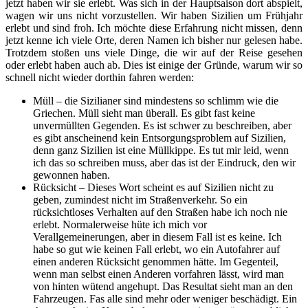
jetzt haben wir sie erlebt. Was sich in der Hauptsaison dort abspielt,
wagen wir uns nicht vorzustellen. Wir haben Sizilien um Frühjahr
erlebt und sind froh. Ich möchte diese Erfahrung nicht missen, denn
jetzt kenne ich viele Orte, deren Namen ich bisher nur gelesen habe.
Trotzdem stoßen uns viele Dinge, die wir auf der Reise gesehen
oder erlebt haben auch ab. Dies ist einige der Gründe, warum wir so
schnell nicht wieder dorthin fahren werden:
Müll – die Sizilianer sind mindestens so schlimm wie die
Griechen. Müll sieht man überall. Es gibt fast keine
unvermüllten Gegenden. Es ist schwer zu beschreiben, aber
es gibt anscheinend kein Entsorgungsproblem auf Sizilien,
denn ganz Sizilien ist eine Müllkippe. Es tut mir leid, wenn
ich das so schreiben muss, aber das ist der Eindruck, den wir
gewonnen haben.
Rücksicht – Dieses Wort scheint es auf Sizilien nicht zu
geben, zumindest nicht im Straßenverkehr. So ein
rücksichtloses Verhalten auf den Straßen habe ich noch nie
erlebt. Normalerweise hüte ich mich vor
Verallgemeinerungen, aber in diesem Fall ist es keine. Ich
habe so gut wie keinen Fall erlebt, wo ein Autofahrer auf
einen anderen Rücksicht genommen hätte. Im Gegenteil,
wenn man selbst einen Anderen vorfahren lässt, wird man
von hinten wütend angehupt. Das Resultat sieht man an den
Fahrzeugen. Fas alle sind mehr oder weniger beschädigt. Ein