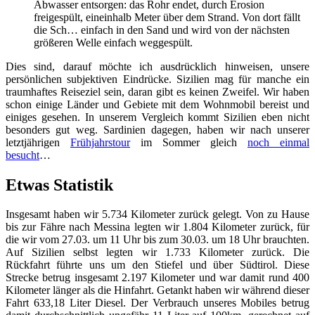
Abwasser entsorgen: das Rohr endet, durch Erosion
freigespült, eineinhalb Meter über dem Strand. Von dort fällt
die Sch… einfach in den Sand und wird von der nächsten
größeren Welle einfach weggespült.
Dies sind, darauf möchte ich ausdrücklich hinweisen, unsere
persönlichen subjektiven Eindrücke. Sizilien mag für manche ein
traumhaftes Reiseziel sein, daran gibt es keinen Zweifel. Wir haben
schon einige Länder und Gebiete mit dem Wohnmobil bereist und
einiges gesehen. In unserem Vergleich kommt Sizilien eben nicht
besonders gut weg. Sardinien dagegen, haben wir nach unserer
letztjährigen
Frühjahrstour
im Sommer gleich
noch einmal
besucht
…
Etwas Statistik
Insgesamt haben wir 5.734 Kilometer zurück gelegt. Von zu Hause
bis zur Fähre nach Messina legten wir 1.804 Kilometer zurück, für
die wir vom 27.03. um 11 Uhr bis zum 30.03. um 18 Uhr brauchten.
Auf Sizilien selbst legten wir 1.733 Kilometer zurück. Die
Rückfahrt führte uns um den Stiefel und über Südtirol. Diese
Strecke betrug insgesamt 2.197 Kilometer und war damit rund 400
Kilometer länger als die Hinfahrt. Getankt haben wir während dieser
Fahrt 633,18 Liter Diesel. Der Verbrauch unseres Mobiles betrug