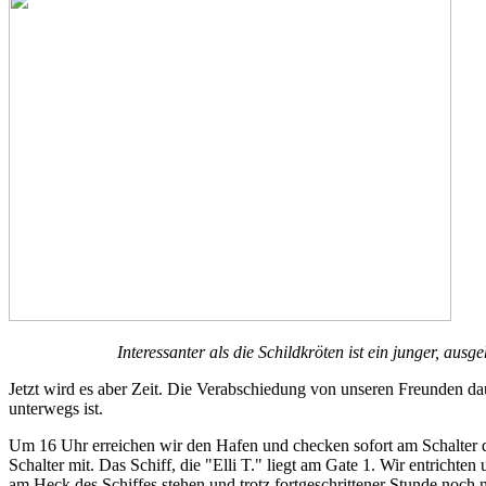
Interessanter als die Schildkröten ist ein junger, au
Jetzt wird es aber Zeit. Die Verabschiedung von unseren Freunden daue
unterwegs ist.
Um 16 Uhr erreichen wir den Hafen und checken sofort am Schalter de
Schalter mit. Das Schiff, die "Elli T." liegt am Gate 1. Wir entrichte
am Heck des Schiffes stehen und trotz fortgeschrittener Stunde noch n