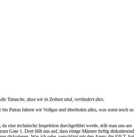
e Tatsache, dass wir in Zeitnot sind, verhindert dies.
e bis Patras fahren wir Vollgas und überholen alles, was sonst noch so
da eine technische Inspektion durchgeführt werde, teilt man uns am
 zum Gate 1. Dort fällt uns auf, dass einige Männer heftig diskutierend
er diskutieren. Was ich sehe, verschlägt mir den Atem: die Elli T. hat