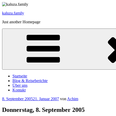
Zum
Inhalt
kaluza.family
springen
Just another Homepage
Startseite
Blog & Reiseberichte
Über uns
Kontakt
Veröffentlicht
8. September 2005
21. Januar 2007
von
Achim
am
Donnerstag, 8. September 2005