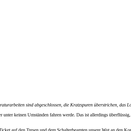
aturarbeiten sind abgeschlossen, die Kratzspuren überstrichen, das Lo
r unter keinen Umständen fahren werde. Das ist allerdings überflüssig, 
 Ticket auf den Tresen und dem Schalterbeamten unsere Wut an den K