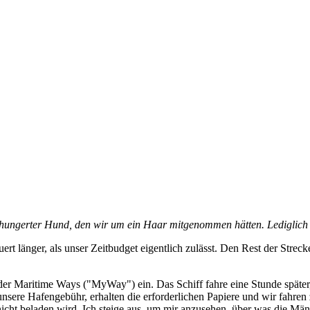
sgehungerter Hund, den wir um ein Haar mitgenommen hätten. Lediglich di
rt länger, als unser Zeitbudget eigentlich zulässt. Den Rest der Streck
r Maritime Ways ("MyWay") ein. Das Schiff fahre eine Stunde später, 
n unsere Hafengebühr, erhalten die erforderlichen Papiere und wir fahren
icht beladen wird. Ich steige aus, um mir anzusehen, über was die Männ