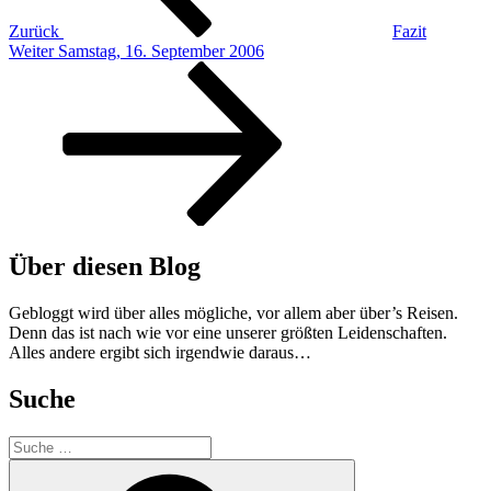
Zurück
Fazit
Nächster
Weiter
Samstag, 16. September 2006
Beitrag
Über diesen Blog
Gebloggt wird über alles mögliche, vor allem aber über’s Reisen.
Denn das ist nach wie vor eine unserer größten Leidenschaften.
Alles andere ergibt sich irgendwie daraus…
Suche
Suche
nach:
Suche