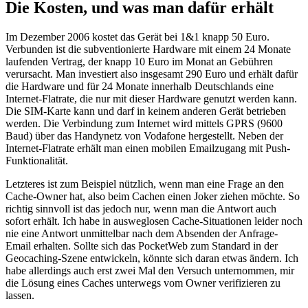
Die Kosten, und was man dafür erhält
Im Dezember 2006 kostet das Gerät bei 1&1 knapp 50 Euro.
Verbunden ist die subventionierte Hardware mit einem 24 Monate
laufenden Vertrag, der knapp 10 Euro im Monat an Gebühren
verursacht. Man investiert also insgesamt 290 Euro und erhält dafür
die Hardware und für 24 Monate innerhalb Deutschlands eine
Internet-Flatrate, die nur mit dieser Hardware genutzt werden kann.
Die SIM-Karte kann und darf in keinem anderen Gerät betrieben
werden. Die Verbindung zum Internet wird mittels GPRS (9600
Baud) über das Handynetz von Vodafone hergestellt. Neben der
Internet-Flatrate erhält man einen mobilen Emailzugang mit Push-
Funktionalität.
Letzteres ist zum Beispiel nützlich, wenn man eine Frage an den
Cache-Owner hat, also beim Cachen einen Joker ziehen möchte. So
richtig sinnvoll ist das jedoch nur, wenn man die Antwort auch
sofort erhält. Ich habe in ausweglosen Cache-Situationen leider noch
nie eine Antwort unmittelbar nach dem Absenden der Anfrage-
Email erhalten. Sollte sich das PocketWeb zum Standard in der
Geocaching-Szene entwickeln, könnte sich daran etwas ändern. Ich
habe allerdings auch erst zwei Mal den Versuch unternommen, mir
die Lösung eines Caches unterwegs vom Owner verifizieren zu
lassen.