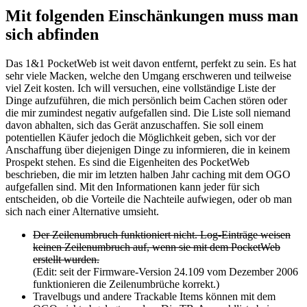
Mit folgenden Einschänkungen muss man
sich abfinden
Das 1&1 PocketWeb ist weit davon entfernt, perfekt zu sein. Es hat
sehr viele Macken, welche den Umgang erschweren und teilweise
viel Zeit kosten. Ich will versuchen, eine vollständige Liste der
Dinge aufzuführen, die mich persönlich beim Cachen stören oder
die mir zumindest negativ aufgefallen sind. Die Liste soll niemand
davon abhalten, sich das Gerät anzuschaffen. Sie soll einem
potentiellen Käufer jedoch die Möglichkeit geben, sich vor der
Anschaffung über diejenigen Dinge zu informieren, die in keinem
Prospekt stehen. Es sind die Eigenheiten des PocketWeb
beschrieben, die mir im letzten halben Jahr caching mit dem OGO
aufgefallen sind. Mit den Informationen kann jeder für sich
entscheiden, ob die Vorteile die Nachteile aufwiegen, oder ob man
sich nach einer Alternative umsieht.
Der Zeilenumbruch funktioniert nicht. Log-Einträge weisen
keinen Zeilenumbruch auf, wenn sie mit dem PocketWeb
erstellt wurden.
(Edit: seit der Firmware-Version 24.109 vom Dezember 2006
funktionieren die Zeilenumbrüche korrekt.)
Travelbugs und andere Trackable Items können mit dem