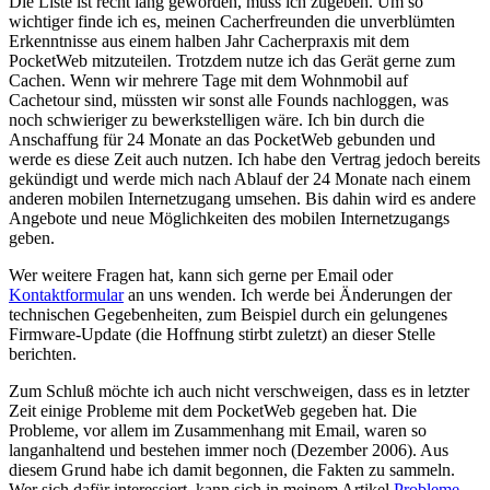
Die Liste ist recht lang geworden, muss ich zugeben. Um so
wichtiger finde ich es, meinen Cacherfreunden die unverblümten
Erkenntnisse aus einem halben Jahr Cacherpraxis mit dem
PocketWeb mitzuteilen. Trotzdem nutze ich das Gerät gerne zum
Cachen. Wenn wir mehrere Tage mit dem Wohnmobil auf
Cachetour sind, müssten wir sonst alle Founds nachloggen, was
noch schwieriger zu bewerkstelligen wäre. Ich bin durch die
Anschaffung für 24 Monate an das PocketWeb gebunden und
werde es diese Zeit auch nutzen. Ich habe den Vertrag jedoch bereits
gekündigt und werde mich nach Ablauf der 24 Monate nach einem
anderen mobilen Internetzugang umsehen. Bis dahin wird es andere
Angebote und neue Möglichkeiten des mobilen Internetzugangs
geben.
Wer weitere Fragen hat, kann sich gerne per Email oder
Kontaktformular
an uns wenden. Ich werde bei Änderungen der
technischen Gegebenheiten, zum Beispiel durch ein gelungenes
Firmware-Update (die Hoffnung stirbt zuletzt) an dieser Stelle
berichten.
Zum Schluß möchte ich auch nicht verschweigen, dass es in letzter
Zeit einige Probleme mit dem PocketWeb gegeben hat. Die
Probleme, vor allem im Zusammenhang mit Email, waren so
langanhaltend und bestehen immer noch (Dezember 2006). Aus
diesem Grund habe ich damit begonnen, die Fakten zu sammeln.
Wer sich dafür interessiert, kann sich in meinem Artikel
Probleme