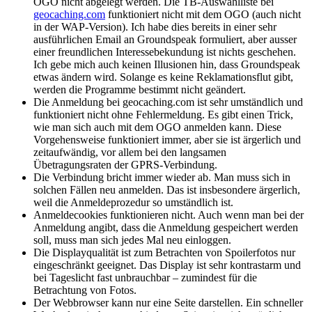
OGO nicht abgelegt werden. Die TB-Auswahlliste bei
geocaching.com
funktioniert nicht mit dem OGO (auch nicht
in der WAP-Version). Ich habe dies bereits in einer sehr
ausführlichen Email an Groundspeak formuliert, aber ausser
einer freundlichen Interessebekundung ist nichts geschehen.
Ich gebe mich auch keinen Illusionen hin, dass Groundspeak
etwas ändern wird. Solange es keine Reklamationsflut gibt,
werden die Programme bestimmt nicht geändert.
Die Anmeldung bei geocaching.com ist sehr umständlich und
funktioniert nicht ohne Fehlermeldung. Es gibt einen Trick,
wie man sich auch mit dem OGO anmelden kann. Diese
Vorgehensweise funktioniert immer, aber sie ist ärgerlich und
zeitaufwändig, vor allem bei den langsamen
Übetragungsraten der GPRS-Verbindung.
Die Verbindung bricht immer wieder ab. Man muss sich in
solchen Fällen neu anmelden. Das ist insbesondere ärgerlich,
weil die Anmeldeprozedur so umständlich ist.
Anmeldecookies funktionieren nicht. Auch wenn man bei der
Anmeldung angibt, dass die Anmeldung gespeichert werden
soll, muss man sich jedes Mal neu einloggen.
Die Displayqualität ist zum Betrachten von Spoilerfotos nur
eingeschränkt geeignet. Das Display ist sehr kontrastarm und
bei Tageslicht fast unbrauchbar – zumindest für die
Betrachtung von Fotos.
Der Webbrowser kann nur eine Seite darstellen. Ein schneller