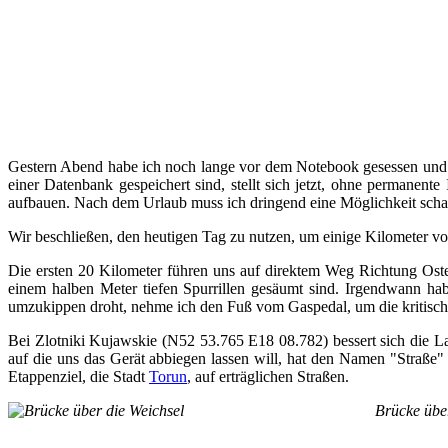
Gestern Abend habe ich noch lange vor dem Notebook gesessen und mi
einer Datenbank gespeichert sind, stellt sich jetzt, ohne permanen
aufbauen. Nach dem Urlaub muss ich dringend eine Möglichkeit schaff
Wir beschließen, den heutigen Tag zu nutzen, um einige Kilometer v
Die ersten 20 Kilometer führen uns auf direktem Weg Richtung Osten
einem halben Meter tiefen Spurrillen gesäumt sind. Irgendwann habe
umzukippen droht, nehme ich den Fuß vom Gaspedal, um die kritische
Bei Zlotniki Kujawskie (N52 53.765 E18 08.782) bessert sich die La
auf die uns das Gerät abbiegen lassen will, hat den Namen "Straße
Etappenziel, die Stadt
Torun
, auf erträglichen Straßen.
Brücke übe