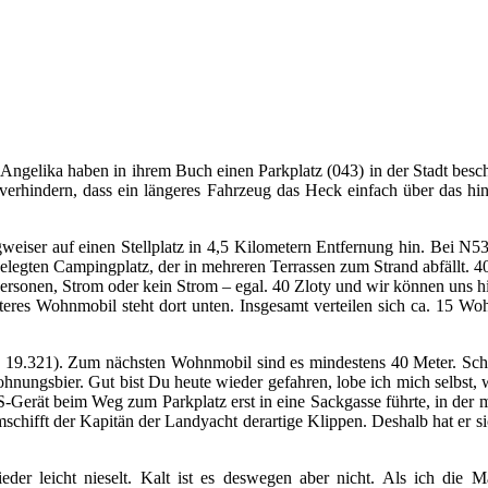
Angelika haben in ihrem Buch einen Parkplatz (043) in der Stadt beschr
hindern, dass ein längeres Fahrzeug das Heck einfach über das hint
iser auf einen Stellplatz in 4,5 Kilometern Entfernung hin. Bei N5
legten Campingplatz, der in mehreren Terrassen zum Strand abfällt. 40 Z
ersonen, Strom oder kein Strom – egal. 40 Zloty und wir können uns h
teres Wohnmobil steht dort unten. Insgesamt verteilen sich ca. 15 W
21 19.321). Zum nächsten Wohnmobil sind es mindestens 40 Meter. Schn
ohnungsbier. Gut bist Du heute wieder gefahren, lobe ich mich selbst,
-Gerät beim Weg zum Parkplatz erst in eine Sackgasse führte, in der 
ifft der Kapitän der Landyacht derartige Klippen. Deshalb hat er sic
er leicht nieselt. Kalt ist es deswegen aber nicht. Als ich die 