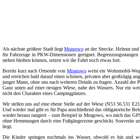
Als nächste größere Stadt liegt
Mragowo
an der Strecke. Helmut und 
für Fahrzeuge in PKW-Dimensionen geeignet. Begrenzungsstangen ver
stehen bleiben können, setzen wir die Fahrt noch etwas fort.
Bereits kurz nach Ortsende von
Mragowo
weist ein Wohnmobil-Wegwe
und erreichen bald darauf einen schönen, privaten aber großzügig ange
junger Mann, ohne uns nach weiteren Details zu fragen. Anzahl der P
Ganz unten auf einer riesigen Wiese, nahe des Wassers. Nur ein wei
nicht den Charakter eines Campingplatzes.
Wir stellen uns auf eine ebene Stelle auf der Wiese (N53 56.531 E
Und wieder mal gibt es für Papa anschließend das obligatorische Bel
wieder heraus rangiert – zum Beispiel in Mragowo, wo mich das GPS
ohne Hemmungen durch eine Fußgängerzone geschickt. Souverän umsch
liegt.
Die Kinder springen nochmals ins Wasser, obwohl es hin und wied