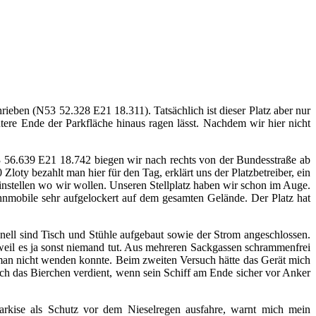
ieben (N53 52.328 E21 18.311). Tatsächlich ist dieser Platz aber nur
ere Ende der Parkfläche hinaus ragen lässt. Nachdem wir hier nicht
3 56.639 E21 18.742 biegen wir nach rechts von der Bundesstraße ab
loty bezahlt man hier für den Tag, erklärt uns der Platzbetreiber, ein
instellen wo wir wollen. Unseren Stellplatz haben wir schon im Auge.
ohnmobile sehr aufgelockert auf dem gesamten Gelände. Der Platz hat
ell sind Tisch und Stühle aufgebaut sowie der Strom angeschlossen.
 weil es ja sonst niemand tut. Aus mehreren Sackgassen schrammenfrei
man nicht wenden konnte. Beim zweiten Versuch hätte das Gerät mich
h das Bierchen verdient, wenn sein Schiff am Ende sicher vor Anker
Markise als Schutz vor dem Nieselregen ausfahre, warnt mich mein