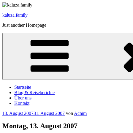
Zum
Inhalt
kaluza.family
springen
Just another Homepage
Startseite
Blog & Reiseberichte
Über uns
Kontakt
Veröffentlicht
13. August 2007
31. August 2007
von
Achim
am
Montag, 13. August 2007