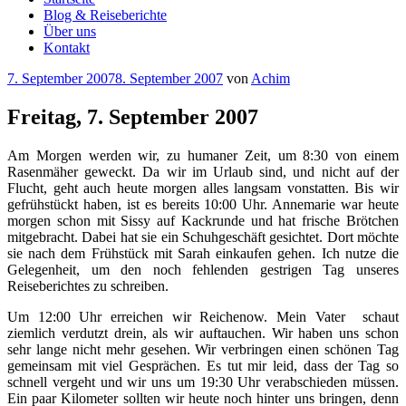
Blog & Reiseberichte
Über uns
Kontakt
Veröffentlicht
7. September 2007
8. September 2007
von
Achim
am
Freitag, 7. September 2007
Am Morgen werden wir, zu humaner Zeit, um 8:30 von einem
Rasenmäher geweckt. Da wir im Urlaub sind, und nicht auf der
Flucht, geht auch heute morgen alles langsam vonstatten. Bis wir
gefrühstückt haben, ist es bereits 10:00 Uhr. Annemarie war heute
morgen schon mit Sissy auf Kackrunde und hat frische Brötchen
mitgebracht. Dabei hat sie ein Schuhgeschäft gesichtet. Dort möchte
sie nach dem Frühstück mit Sarah einkaufen gehen. Ich nutze die
Gelegenheit, um den noch fehlenden gestrigen Tag unseres
Reiseberichtes zu schreiben.
Um 12:00 Uhr erreichen wir Reichenow. Mein Vater schaut
ziemlich verdutzt drein, als wir auftauchen. Wir haben uns schon
sehr lange nicht mehr gesehen. Wir verbringen einen schönen Tag
gemeinsam mit viel Gesprächen. Es tut mir leid, dass der Tag so
schnell vergeht und wir uns um 19:30 Uhr verabschieden müssen.
Ein paar Kilometer sollten wir heute noch hinter uns bringen, denn