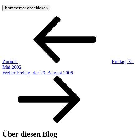
Beitragsnavigation
Vorheriger
Beitrag
Zurück
Freitag, 31.
Mai 2002
Nächster
Weiter
Freitag, der 29. August 2008
Beitrag
Über diesen Blog