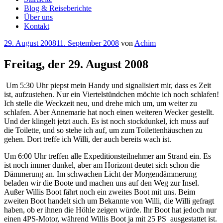
Blog & Reiseberichte
Über uns
Kontakt
Veröffentlicht
29. August 2008
11. September 2008
von
Achim
am
Freitag, der 29. August 2008
Um 5:30 Uhr piepst mein Handy und signalisiert mir, dass es Zeit
ist, aufzustehen. Nur ein Viertelstündchen möchte ich noch schlafen!
Ich stelle die Weckzeit neu, und drehe mich um, um weiter zu
schlafen. Aber Annemarie hat noch einen weiteren Wecker gestellt.
Und der klingelt jetzt auch. Es ist noch stockdunkel, ich muss auf
die Toilette, und so stehe ich auf, um zum Toilettenhäuschen zu
gehen. Dort treffe ich Willi, der auch bereits wach ist.
Um 6:00 Uhr treffen alle Expeditionsteilnehmer am Strand ein. Es
ist noch immer dunkel, aber am Horizont deutet sich schon die
Dämmerung an. Im schwachen Licht der Morgendämmerung
beladen wir die Boote und machen uns auf den Weg zur Insel.
Außer Willis Boot fährt noch ein zweites Boot mit uns. Beim
zweiten Boot handelt sich um Bekannte von Willi, die Willi gefragt
haben, ob er ihnen die Höhle zeigen würde. Ihr Boot hat jedoch nur
einen 4PS-Motor, während Willis Boot ja mit 25 PS ausgestattet ist.