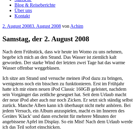
Blog & Reiseberichte
Über uns
Kontakt
Veröffentlicht
2. August 2008
3. August 2008
von
Achim
am
Samstag, der 2. August 2008
Nach dem Frühstück, dass wir heute im Womo zu uns nehmen,
begebe ich mich an den Strand. Das Wasser ist ziemlich kalt
geworden. Der starke Wind der letzten zwei Tage hat das warme
Wasser offenbar weggeblasen.
Ich sitze am Strand und versuche meinen iPod dazu zu bringen,
wenigstens noch ein bisschen zu funktionieren. Erst im Frühjahr
hatte ich mir einen neuen iPod Classic 160GB geleistet, nachdem
sein Vorgänger das zeitliche gesegnet hat. Seit dem Urlaub macht
der neue iPod aber auch nur noch Zicken. Er setzt sich ständig selbst
zurück. Manche Alben kann ich überhaupt nicht mehr anhören. Bei
jedem Versuch, ein Album anzuspielen, macht es im Inneren des
Gerätes 'Klack' und dann erscheint für mehrere Minuten der
angebissene Apfel im Display. So ein Mist! Nach dem Urlaub werde
ich das Teil sofort einschicken.