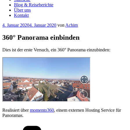
Blog & Reiseberichte
Über uns
Kontakt
Veröffentlicht
4. Januar 2020
4. Januar 2020
von
Achim
am
360° Panorama einbinden
Dies ist der erste Versuch, ein 360° Panorama einzubinden:
Realisiert über
momento360
, einem externen Hosting Service für
Panoramas.
Kategorien