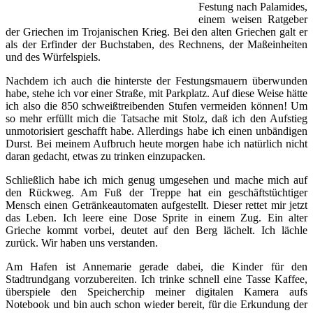
Festung nach Palamides,
einem weisen Ratgeber
der Griechen im Trojanischen Krieg. Bei den alten Griechen galt er
als der Erfinder der Buchstaben, des Rechnens, der Maßeinheiten
und des Würfelspiels.
Nachdem ich auch die hinterste der Festungsmauern überwunden
habe, stehe ich vor einer Straße, mit Parkplatz. Auf diese Weise hätte
ich also die 850 schweißtreibenden Stufen vermeiden können! Um
so mehr erfüllt mich die Tatsache mit Stolz, daß ich den Aufstieg
unmotorisiert geschafft habe. Allerdings habe ich einen unbändigen
Durst. Bei meinem Aufbruch heute morgen habe ich natürlich nicht
daran gedacht, etwas zu trinken einzupacken.
Schließlich habe ich mich genug umgesehen und mache mich auf
den Rückweg. Am Fuß der Treppe hat ein geschäftstüchtiger
Mensch einen Getränkeautomaten aufgestellt. Dieser rettet mir jetzt
das Leben. Ich leere eine Dose Sprite in einem Zug. Ein alter
Grieche kommt vorbei, deutet auf den Berg lächelt. Ich lächle
zurück. Wir haben uns verstanden.
Am Hafen ist Annemarie gerade dabei, die Kinder für den
Stadtrundgang vorzubereiten. Ich trinke schnell eine Tasse Kaffee,
überspiele den Speicherchip meiner digitalen Kamera aufs
Notebook und bin auch schon wieder bereit, für die Erkundung der