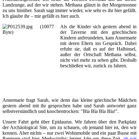
Landzunge, auf der wir stehen. Methana glänzt in der Morgensonne
zu uns hinüber. Sarah sagt immer wieder, wie sehr es ihr hier gefällt.
Ich glaube ihr – mir gefällt es hier auch.
Als die Kinder sich gestern abend in
der Taverne mit den griechischen
Kindern anfreundeten, kam Annemarie
mit deren Eltern ins Gespräch. Dabei
erfuhr sie, daß es auf der Halbinsel,
außer der Ortschaft Methana selbst,
nicht viel mehr zu sehen gibt. Deshalb
beschließen wir, zurück zu fahren.
Annemarie fragt Sarah, wie denn das kleine griechische Mädchen
gestern abend mit ihr gesprochen habe und Sarah antwortet ganz
selbstverständlich und knochentrocken: "Bla Bla Bla Bla!".
Unsere Fahrt geht über Epidaurus. Wir fahren über den Parkplatz
der Archäological Site, um zu schauen, ob jemand hier ist, den wir
kennen. Aber nichts – nur zwei Wohnmobile und ein paar Busse mit
Rentnern sind hier. Merkwürdig: letztes Jahr um diese Zeit,
als wir