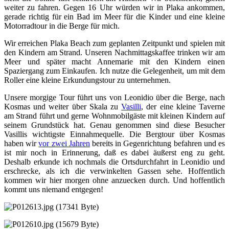
weiter zu fahren. Gegen 16 Uhr würden wir in Plaka ankommen,
gerade richtig für ein Bad im Meer für die Kinder und eine kleine
Motorradtour in die Berge für mich.
Wir erreichen Plaka Beach zum geplanten Zeitpunkt und spielen mit
den Kindern am Strand. Unseren Nachmittagskaffee trinken wir am
Meer und später macht Annemarie mit den Kindern einen
Spaziergang zum Einkaufen. Ich nutze die Gelegenheit, um mit dem
Roller eine kleine Erkundungstour zu unternehmen.
Unsere morgige Tour führt uns von Leonidio über die Berge, nach
Kosmas und weiter über Skala zu
Vasilli
, der eine kleine Taverne
am Strand führt und gerne Wohnmobilgäste mit kleinen Kindern auf
seinem Grundstück hat. Genau genommen sind diese Besucher
Vasillis wichtigste Einnahmequelle. Die Bergtour über Kosmas
haben wir
vor zwei Jahren
bereits in Gegenrichtung befahren und es
ist mir noch in Erinnerung, daß es dabei äußerst eng zu geht.
Deshalb erkunde ich nochmals die Ortsdurchfahrt in Leonidio und
erschrecke, als ich die verwinkelten Gassen sehe. Hoffentlich
kommen wir hier morgen ohne anzuecken durch. Und hoffentlich
kommt uns niemand entgegen!