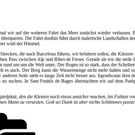
al wir auf der weiteren Fahrt das Meer zunächst wieder verlassen. 
berqueren. Die Fahrt dorthin führt durch malerische Landschaften de
ener wird der Himmel.
Strecken, die nach Barcelona führen, wir befahren sollen, die Kürzere 
hen Pass zwischen Alp und Ribes de Freser. Gerade als wir die steile B
t rund um uns die Welt unter. Der Regen ist so stark, dass der Schei
gelt es auch. Der Berg kann die Wassermenge nicht mehr halten und s
nderen Seite sieht es lange Zeit nicht besser aus. Irgendwann lässt d
z zu suchen. In Sant Fruitós de Bages übernachten wir auf dem Parkpl
 Spielplatz, den die Kleinen noch etwas unsicher machen, bis Fabian v
nen Mann zu verarzten. Gott sei Dank ist aber nichts Schlimmes passie