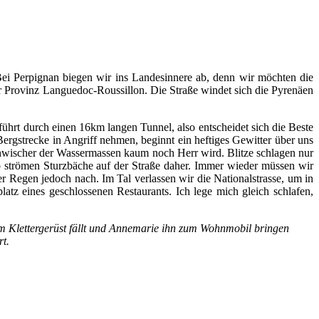
Bei Perpignan biegen wir ins Landesinnere ab, denn wir möchten die
r Provinz Languedoc-Roussillon. Die Straße windet sich die Pyrenäen
führt durch einen 16km langen Tunnel, also entscheidet sich die Beste
ergstrecke in Angriff nehmen, beginnt ein heftiges Gewitter über uns
benwischer der Wassermassen kaum noch Herr wird. Blitze schlagen nur
o strömen Sturzbäche auf der Straße daher. Immer wieder müssen wir
er Regen jedoch nach. Im Tal verlassen wir die Nationalstrasse, um in
atz eines geschlossenen Restaurants. Ich lege mich gleich schlafen,
om Klettergerüst fällt und Annemarie ihn zum Wohnmobil bringen
rt.