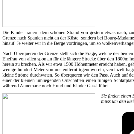
Die Kinder trauern dem schönen Strand von gestern etwas nach, zum
Grenze nach Spanien nicht an der Küste, sondern bei Bourg-Madame ü
hinauf. Je weiter wir in die Berge vordringen, um so wolkenverhang
Nach Überqueren der Grenze stellt sich die Frage, welche der beiden 
Ehefrau von allen spontan für die längere Strecke über den 1800m ho
herein zu brechen. Als wir etwa 1500 Höhenmeter erreicht haben, geh
wenige hundert Meter von uns entfernt irgendwo ein, vereinzelt ha
kleine Ströme durchwaten. So überqueren wir den Pass. Auch auf der a
einer der kleinen umliegenden Ortschaften einen ruhigen Schlafplat
während Annemarie noch Hund und Kinder Gassi führt.
Sie finden einen
muss um den klei