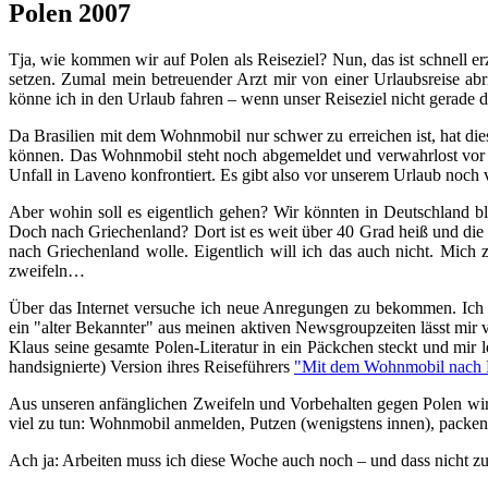
Polen 2007
Tja, wie kommen wir auf Polen als Reiseziel? Nun, das ist schnell 
setzen. Zumal mein betreuender Arzt mir von einer Urlaubsreise ab
könne ich in den Urlaub fahren – wenn unser Reiseziel nicht gerade d
Da Brasilien mit dem Wohnmobil nur schwer zu erreichen ist, hat di
können. Das Wohnmobil steht noch abgemeldet und verwahrlost vor 
Unfall in Laveno konfrontiert. Es gibt also vor unserem Urlaub noch v
Aber wohin soll es eigentlich gehen? Wir könnten in Deutschland bl
Doch nach Griechenland? Dort ist es weit über 40 Grad heiß und die ha
nach Griechenland wolle. Eigentlich will ich das auch nicht. Mic
zweifeln…
Über das Internet versuche ich neue Anregungen zu bekommen. Ich f
ein "alter Bekannter" aus meinen aktiven Newsgroupzeiten lässt mir 
Klaus seine gesamte Polen-Literatur in ein Päckchen steckt und mir 
handsignierte) Version ihres Reiseführers
"Mit dem Wohnmobil nach 
Aus unseren anfänglichen Zweifeln und Vorbehalten gegen Polen wird 
viel zu tun: Wohnmobil anmelden, Putzen (wenigstens innen), packe
Ach ja: Arbeiten muss ich diese Woche auch noch – und dass nicht zu 