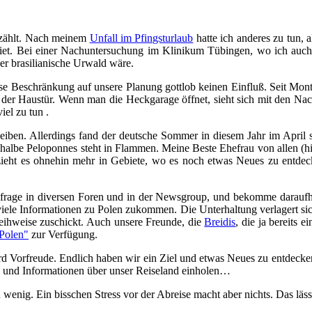
erzählt. Nach meinem
Unfall im Pfingsturlaub
hatte ich anderes zu tun,
riet. Bei einer Nachuntersuchung im Klinikum Tübingen, wo ich auch 
er brasilianische Urwald wäre.
ese Beschränkung auf unsere Planung gottlob keinen Einfluß. Seit Mont
der Haustür. Wenn man die Heckgarage öffnet, sieht sich mit den Na
iel zu tun .
eiben. Allerdings fand der deutsche Sommer in diesem Jahr im April s
lbe Peloponnes steht in Flammen. Meine Beste Ehefrau von allen (hihi, 
h zieht es ohnehin mehr in Gebiete, wo es noch etwas Neues zu entde
rage in diversen Foren und in der Newsgroup, und bekomme daraufhin
viele Informationen zu Polen zukommen. Die Unterhaltung verlagert sic
leihweise zuschickt. Auch unsere Freunde, die
Breidis
, die ja bereits 
Polen"
zur Verfügung.
Vorfreude. Endlich haben wir ein Ziel und etwas Neues zu entdecken. 
n und Informationen über unser Reiseland einholen…
wenig. Ein bisschen Stress vor der Abreise macht aber nichts. Das lässt