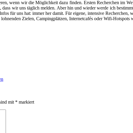
en, wenn wir die Möglichkeit dazu finden. Ersten Recherchen im Web zu
t, dass wir uns täglich melden. Aber hin und wieder werde ich bestimm
os für uns hat: immer her damit. Für eigene, intensive Recherchen, wie
 lohnenden Zielen, Campingplätzen, Internetcafés oder Wifi-Hotspots
en
sind mit
*
markiert