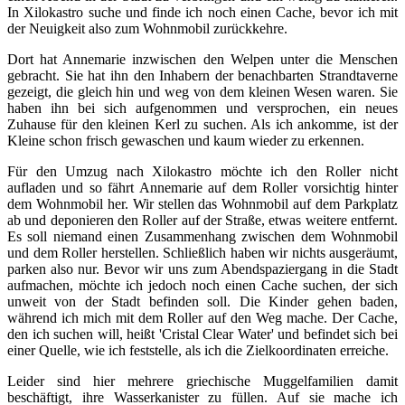
In Xilokastro suche und finde ich noch einen Cache, bevor ich mit
der Neuigkeit also zum Wohnmobil zurückkehre.
Dort hat Annemarie inzwischen den Welpen unter die Menschen
gebracht. Sie hat ihn den Inhabern der benachbarten Strandtaverne
gezeigt, die gleich hin und weg von dem kleinen Wesen waren. Sie
haben ihn bei sich aufgenommen und versprochen, ein neues
Zuhause für den kleinen Kerl zu suchen. Als ich ankomme, ist der
Kleine schon frisch gewaschen und kaum wieder zu erkennen.
Für den Umzug nach Xilokastro möchte ich den Roller nicht
aufladen und so fährt Annemarie auf dem Roller vorsichtig hinter
dem Wohnmobil her. Wir stellen das Wohnmobil auf dem Parkplatz
ab und deponieren den Roller auf der Straße, etwas weitere entfernt.
Es soll niemand einen Zusammenhang zwischen dem Wohnmobil
und dem Roller herstellen. Schließlich haben wir nichts ausgeräumt,
parken also nur. Bevor wir uns zum Abendspaziergang in die Stadt
aufmachen, möchte ich jedoch noch einen Cache suchen, der sich
unweit von der Stadt befinden soll. Die Kinder gehen baden,
während ich mich mit dem Roller auf den Weg mache. Der Cache,
den ich suchen will, heißt 'Cristal Clear Water' und befindet sich bei
einer Quelle, wie ich feststelle, als ich die Zielkoordinaten erreiche.
Leider sind hier mehrere griechische Muggelfamilien damit
beschäftigt, ihre Wasserkanister zu füllen. Auf sie mache ich