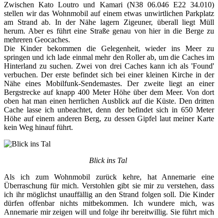
Zwischen Kato Loutro und Kamari (N38 06.046 E22 34.010)
stellen wir das Wohnmobil auf einem etwas unwirtlichen Parkplatz
am Strand ab. In der Nähe lagern Zigeuner, überall liegt Müll
herum. Aber es führt eine Straße genau von hier in die Berge zu
mehreren Geocaches.
Die Kinder bekommen die Gelegenheit, wieder ins Meer zu
springen und ich lade einmal mehr den Roller ab, um die Caches im
Hinterland zu suchen. Zwei von drei Caches kann ich als 'Found'
verbuchen. Der erste befindet sich bei einer kleinen Kirche in der
Nähe eines Mobilfunk-Sendemastes. Der zweite liegt an einer
Bergstrecke auf knapp 400 Meter Höhe über dem Meer. Von dort
oben hat man einen herrlichen Ausblick auf die Küste. Den dritten
Cache lasse ich unbeachtet, denn der befindet sich in 650 Meter
Höhe auf einem anderen Berg, zu dessen Gipfel laut meiner Karte
kein Weg hinauf führt.
Blick ins Tal
Als ich zum Wohnmobil zurück kehre, hat Annemarie eine
Überraschung für mich. Verstohlen gibt sie mir zu verstehen, dass
ich ihr möglichst unauffällig an den Strand folgen soll. Die Kinder
dürfen offenbar nichts mitbekommen. Ich wundere mich, was
Annemarie mir zeigen will und folge ihr bereitwillig. Sie führt mich