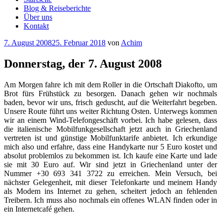
Blog & Reiseberichte
Über uns
Kontakt
Veröffentlicht
7. August 2008
25. Februar 2018
von
Achim
am
Donnerstag, der 7. August 2008
Am Morgen fahre ich mit dem Roller in die Ortschaft Diakofto, um
Brot fürs Frühstück zu besorgen. Danach gehen wir nochmals
baden, bevor wir uns, frisch geduscht, auf die Weiterfahrt begeben.
Unsere Route führt uns weiter Richtung Osten. Unterwegs kommen
wir an einem Wind-Telefongeschäft vorbei. Ich habe gelesen, dass
die italienische Mobilfunkgesellschaft jetzt auch in Griechenland
vertreten ist und günstige Mobilfunktarife anbietet. Ich erkundige
mich also und erfahre, dass eine Handykarte nur 5 Euro kostet und
absolut problemlos zu bekommen ist. Ich kaufe eine Karte und lade
sie mit 30 Euro auf. Wir sind jetzt in Griechenland unter der
Nummer +30 693 341 3722 zu erreichen. Mein Versuch, bei
nächster Gelegenheit, mit dieser Telefonkarte und meinem Handy
als Modem ins Internet zu gehen, scheitert jedoch an fehlenden
Treibern. Ich muss also nochmals ein offenes WLAN finden oder in
ein Internetcafé gehen.