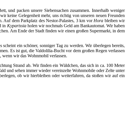
Bett, und packen unsere Siebensachen zusammen. Innerhalb weniger
 wir keine Gelegenheit mehr, uns richtig von unseren neuen Freunden
. Auf dem Parkplatz des Nestor-Palastes, 3 km vor
Hora
bleiben wir
d in
Kyparissia
holen wir nochmals Geld am Bankautomat. Wir haben
chen. Am Ende der Stadt finden wir einen großen Supermarkt, in dem
s scheint ein schöner, sonniger Tag zu werden. Wir überlegen bereits,
ömen. Es ist gut, die Valdolilia-Bucht vor dem großen Regen verlassen
n, wenn wir das Wohnmobil verlassen.
htung Strand ab. Wir finden ein Wäldchen, das sich in ca. 100 Meter
Wald und sehen immer wieder vereinzelte Wohnmobile oder Zelte unter
legen, ob wir hierbleiben oder weiterfahren, da stoßen wir auf ein