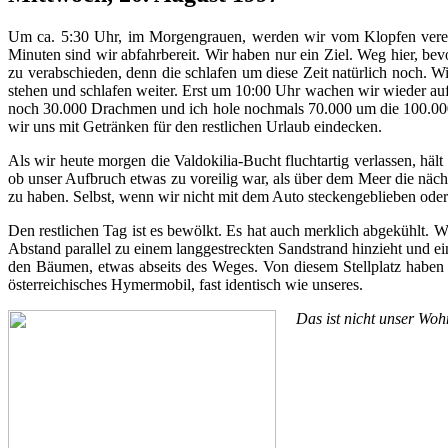
Um ca. 5:30 Uhr, im Morgengrauen, werden wir vom Klopfen verein
Minuten sind wir abfahrbereit. Wir haben nur ein Ziel. Weg hier, b
zu verabschieden, denn die schlafen um diese Zeit natürlich noch. Wi
stehen und schlafen weiter. Erst um 10:00 Uhr wachen wir wieder auf 
noch 30.000 Drachmen und ich hole nochmals 70.000 um die 100.000 
wir uns mit Getränken für den restlichen Urlaub eindecken.
Als wir heute morgen die Valdokilia-Bucht fluchtartig verlassen, häl
ob unser Aufbruch etwas zu voreilig war, als über dem Meer die näc
zu haben. Selbst, wenn wir nicht mit dem Auto steckengeblieben ode
Den restlichen Tag ist es bewölkt. Es hat auch merklich abgekühlt. 
Abstand parallel zu einem langgestreckten Sandstrand hinzieht und 
den Bäumen, etwas abseits des Weges. Von diesem Stellplatz haben 
österreichisches Hymermobil, fast identisch wie unseres.
Das ist nicht unser Wo