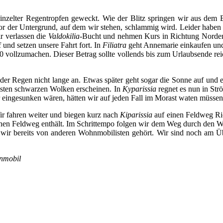
zelter Regentropfen geweckt. Wie der Blitz springen wir aus dem 
evor der Untergrund, auf dem wir stehen, schlammig wird. Leider haben
r verlassen die
Valdokilia
-Bucht und nehmen Kurs in Richtung Norden
und setzen unsere Fahrt fort. In
Filiatra
geht Annemarie einkaufen un
vollzumachen. Dieser Betrag sollte vollends bis zum Urlaubsende rei
t der Regen nicht lange an. Etwas später geht sogar die Sonne auf und e
hsten schwarzen Wolken erscheinen. In
Kyparissia
regnet es nun in Str
r eingesunken wären, hätten wir auf jeden Fall im Morast waten müsse
Wir fahren weiter und biegen kurz nach
Kiparissia
auf einen Feldweg Ric
einen Feldweg enthält. Im Schrittempo folgen wir dem Weg durch den 
wir bereits von anderen Wohnmobilisten gehört. Wir sind noch am Über
hnmobil