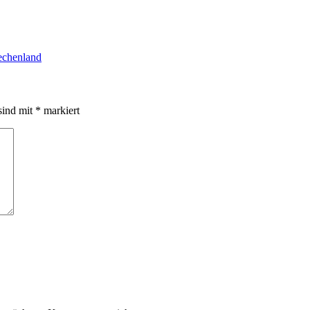
echenland
sind mit
*
markiert