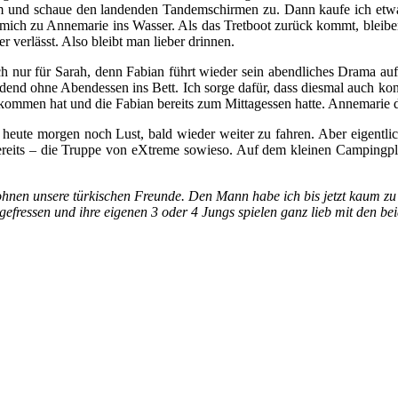
rum und schaue den landenden Tandemschirmen zu. Dann kaufe ich et
mich zu Annemarie ins Wasser. Als das Tretboot zurück kommt, bleiben
verlässt. Also bleibt man lieber drinnen.
ch nur für Sarah, denn Fabian führt wieder sein abendliches Drama auf
end ohne Abendessen ins Bett. Ich sorge dafür, dass diesmal auch kons
ekommen hat und die Fabian bereits zum Mittagessen hatte. Annemarie 
h heute morgen noch Lust, bald wieder weiter zu fahren. Aber eigentlic
bereits – die Truppe von eXtreme sowieso. Auf dem kleinen Campingplatz
ohnen unsere türkischen Freunde. Den Mann habe ich bis jetzt kaum zu
efressen und ihre eigenen 3 oder 4 Jungs spielen ganz lieb mit den be