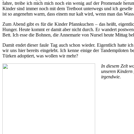
fahre, treibe ich mich mich noch ein wenig auf der Promenade he
Kinder sind immer noch mit dem Tretboot unterwegs und ich geselle 
ist so angenehm warm, dass einem nur kalt wird, wenn man das Wasser 
Zum Abend gibt es für die Kinder Pfannkuchen – das heißt, eigentli
Hunger. Heute kommt er damit aber nicht durch. Er wandert postwend
Bett. Ich esse die Bohnen, die Annemarie von Nursel heute Mittag b
Damit endet dieser faule Tag auch schon wieder. Eigentlich hatte ic
wir uns hier bereits eingelebt. Ich kenne einige der Tandempiloten 
Türken adoptiert, was wollen wir mehr?
In diesem Zelt w
unseren Kindern g
irgendwie.