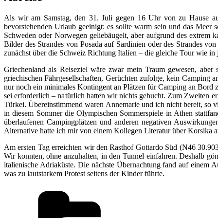
Als wir am Samstag, den 31. Juli gegen 16 Uhr von zu Hause aufb
bevorstehenden Urlaub geeinigt: es sollte warm sein und das Meer 
Schweden oder Norwegen geliebäugelt, aber aufgrund des extrem ka
Bilder des Strandes von Posada auf Sardinien oder des Strandes von 
zunächst über die Schweiz Richtung Italien – die gleiche Tour wie in 
Griechenland als Reiseziel wäre zwar mein Traum gewesen, aber sch
griechischen Fährgesellschaften, Gerüchten zufolge, kein Camping an
nur noch ein minimales Kontingent an Plätzen für Camping an Bord zu
sei erforderlich – natürlich hatten wir nichts gebucht. Zum Zweiten 
Türkei. Übereinstimmend waren Annemarie und ich nicht bereit, so vi
in diesem Sommer die Olympischen Sommerspiele in Athen stattfand
überlaufenen Campingplätzen und anderen negativen Auswirkungen.
Alternative hatte ich mir von einem Kollegen Literatur über Korsika au
Am ersten Tag erreichten wir den Rasthof Gottardo Süd (N46 30.903
Wir konnten, ohne anzuhalten, in den Tunnel einfahren. Deshalb g
italienische Adriaküste. Die nächste Übernachtung fand auf einem 
was zu lautstarkem Protest seitens der Kinder führte.