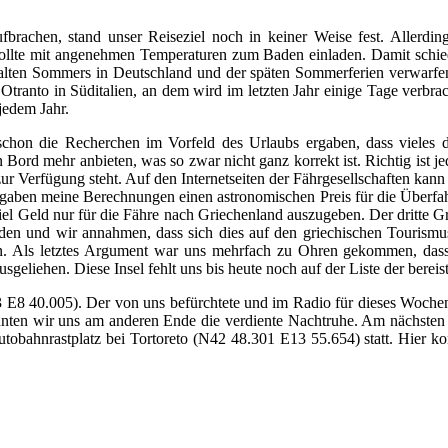
rachen, stand unser Reiseziel noch in keiner Weise fest. Allerdin
sollte mit angenehmen Temperaturen zum Baden einladen. Damit schied 
lten Sommers in Deutschland und der späten Sommerferien verwarfen 
Otranto in Süditalien, an dem wird im letzten Jahr einige Tage verbra
jedem Jahr.
on die Recherchen im Vorfeld des Urlaubs ergaben, dass vieles dafü
 Bord mehr anbieten, was so zwar nicht ganz korrekt ist. Richtig ist j
r Verfügung steht. Auf den Internetseiten der Fährgesellschaften kan
ergaben meine Berechnungen einen astronomischen Preis für die Überfahrt
el Geld nur für die Fähre nach Griechenland auszugeben. Der dritte Gru
en und wir annahmen, dass sich dies auf den griechischen Tourismus
 Als letztes Argument war uns mehrfach zu Ohren gekommen, dass e
sgeliehen. Diese Insel fehlt uns bis heute noch auf der Liste der bereis
 E8 40.005). Der von uns befürchtete und im Radio für dieses Woche
önnten wir uns am anderen Ende die verdiente Nachtruhe. Am nächste
Autobahnrastplatz bei Tortoreto (N42 48.301 E13 55.654) statt. Hier 