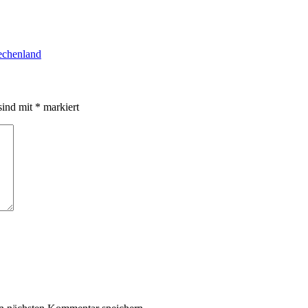
echenland
sind mit
*
markiert