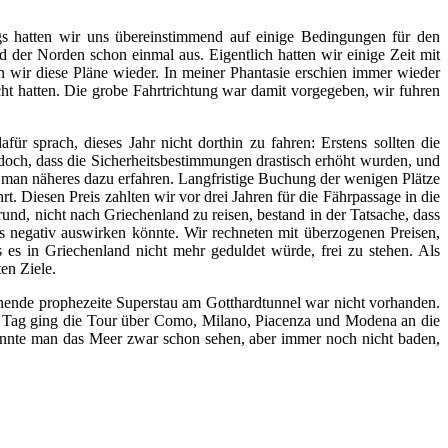
gs hatten wir uns übereinstimmend auf einige Bedingungen für den
der Norden schon einmal aus. Eigentlich hatten wir einige Zeit mit
wir diese Pläne wieder. In meiner Phantasie erschien immer wieder
cht hatten. Die grobe Fahrtrichtung war damit vorgegeben, wir fuhren
r sprach, dieses Jahr nicht dorthin zu fahren: Erstens sollten die
edoch, dass die Sicherheitsbestimmungen drastisch erhöht wurden, und
n man näheres dazu erfahren. Langfristige Buchung der wenigen Plätze
. Diesen Preis zahlten wir vor drei Jahren für die Fährpassage in die
nd, nicht nach Griechenland zu reisen, bestand in der Tatsache, dass
 negativ auswirken könnte. Wir rechneten mit überzogenen Preisen,
s in Griechenland nicht mehr geduldet würde, frei zu stehen. Als
ten Ziele.
nende prophezeite Superstau am Gotthardtunnel war nicht vorhanden.
n Tag ging die Tour über Como, Milano, Piacenza und Modena an die
konnte man das Meer zwar schon sehen, aber immer noch nicht baden,