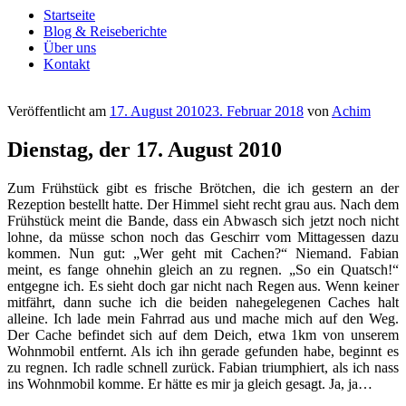
Startseite
Blog & Reiseberichte
Über uns
Kontakt
Veröffentlicht am
17. August 2010
23. Februar 2018
von
Achim
Dienstag, der 17. August 2010
Zum Frühstück gibt es frische Brötchen, die ich gestern an der
Rezeption bestellt hatte. Der Himmel sieht recht grau aus. Nach dem
Frühstück meint die Bande, dass ein Abwasch sich jetzt noch nicht
lohne, da müsse schon noch das Geschirr vom Mittagessen dazu
kommen. Nun gut: „Wer geht mit Cachen?“ Niemand. Fabian
meint, es fange ohnehin gleich an zu regnen. „So ein Quatsch!“
entgegne ich. Es sieht doch gar nicht nach Regen aus. Wenn keiner
mitfährt, dann suche ich die beiden nahegelegenen Caches halt
alleine. Ich lade mein Fahrrad aus und mache mich auf den Weg.
Der Cache befindet sich auf dem Deich, etwa 1km von unserem
Wohnmobil entfernt. Als ich ihn gerade gefunden habe, beginnt es
zu regnen. Ich radle schnell zurück. Fabian triumphiert, als ich nass
ins Wohnmobil komme. Er hätte es mir ja gleich gesagt. Ja, ja…